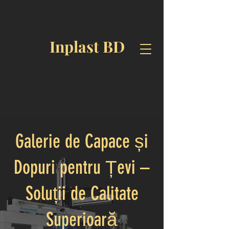
Inplast BD
+40.727.101.020
Galerie de Capace și
Dopuri pentru Țevi –
Soluții de Calitate
Superioară